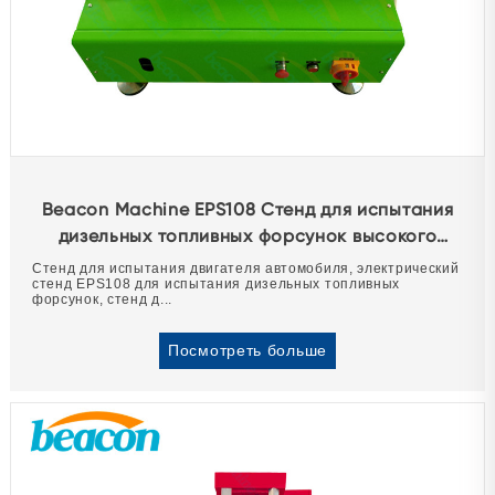
Beacon Machine EPS108 Стенд для испытания
дизельных топливных форсунок высокого
давления Common Rail Тестер форсунок
Стенд для испытания двигателя автомобиля, электрический
стенд EPS108 для испытания дизельных топливных
форсунок, стенд д...
Посмотреть больше