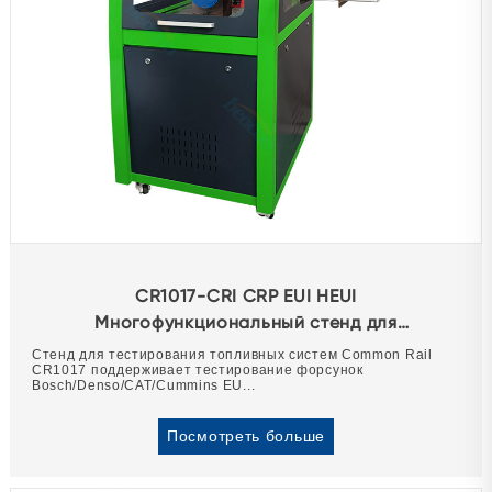
CR1017-CRI CRP EUI HEUI
Многофункциональный стенд для
тестирования насосов и форсунок системы
Стенд для тестирования топливных систем Common Rail
CR1017 поддерживает тестирование форсунок
Common Rail.
Bosch/Denso/CAT/Cummins EU...
Посмотреть больше