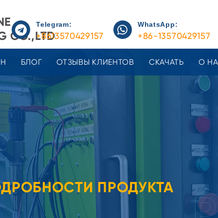
NE
Telegram:
WhatsApp:
 CO.,LTD
+8613570429157
+86-13570429157
ЕН
БЛОГ
ОТЗЫВЫ КЛИЕНТОВ
СКАЧАТЬ
О Н
ДРОБНОСТИ ПРОДУКТА