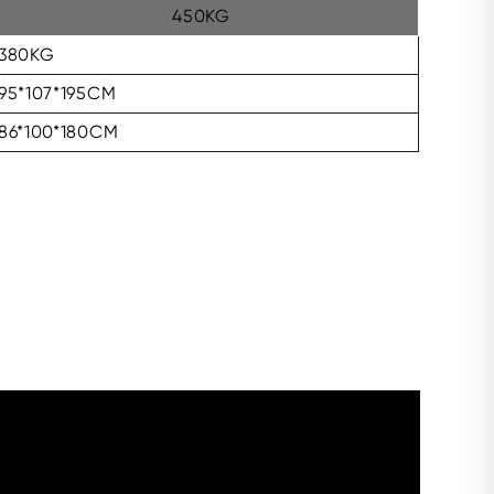
450KG
380KG
95*107*195CM
86*100*180CM