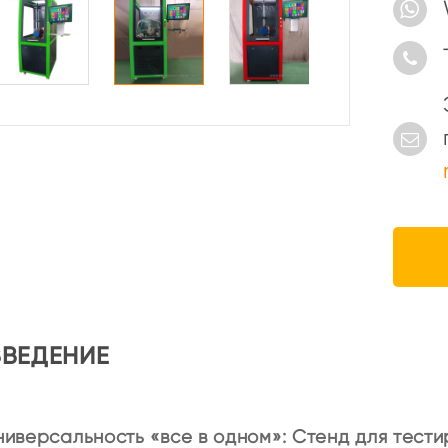
систем
ВВЕДЕНИЕ
ниверсальность «все в одном»: Стенд для тест