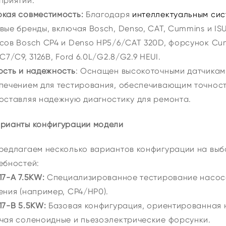
приятий.
кая совместимость:
Благодаря
интеллектуальным сис
вые бренды, включая Bosch, Denso, CAT, Cummins и I
сов Bosch CP4 и Denso HP5/6/CAT 320D, форсунок Cumm
C7/C9, 3126B, Ford 6.0L/G2.8/G2.9 HEUI.
ость и надежность
: Оснащен высокоточными датчика
печением для тестирования, обеспечивающим точност
оставляя надежную диагностику для ремонта.
арианты конфигурации модели
редлагаем несколько вариантов конфигурации на выб
ебностей:
17-A 7.5KW:
Специализированное тестирование насосо
ения (например, CP4/HP0).
17-B 5.5KW:
Базовая конфигурация, ориентированная н
чая соленоидные и пьезоэлектрические форсунки.