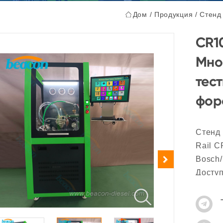
Дом
/
Продукция
/
Стенд
CR10
Мно
тес
фор
Стенд
Rail 
Bosch
Доступ
высок
одновр
компл