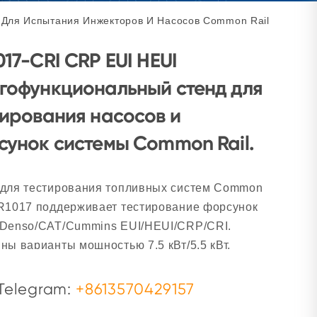
 Для Испытания Инжекторов И Насосов Common Rail
17-CRI CRP EUI HEUI
гофункциональный стенд для
тирования насосов и
сунок системы Common Rail.
 для тестирования топливных систем Common
CR1017 поддерживает тестирование форсунок
/Denso/CAT/Cummins EUI/HEUI/CRP/CRI.
ны варианты мощностью 7,5 кВт/5,5 кВт,
ая эффективность, возможность
еменного тестирования 4/6 цилиндров. Ваше
Telegram:
+8613570429157
ексное решение для ремонта электронных