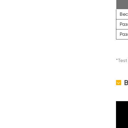
Вес
Раз
Ра
*Tes