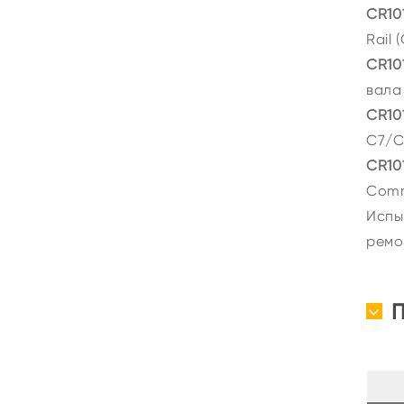
CR10
Rail
CR10
вала
CR10
C7/C9
CR10
Comm
Испы
ремо