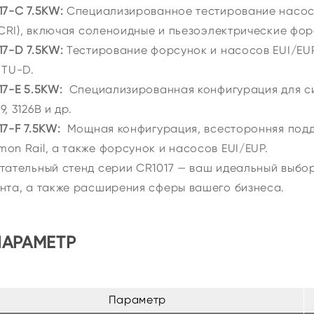
17-C 7.5KW:
Специализированное тестирование насос
 (CRI), включая соленоидные и пьезоэлектрические фо
17-D 7.5KW:
Тестирование форсунок и насосов EUI/EU
 TU-D.
17-E 5.5KW:
Специализированная конфигурация для си
, 3126B и др.
17-F 7.5KW:
Мощная конфигурация, всесторонняя подд
on Rail, а также форсунок и насосов EUI/EUP.
тательный стенд серии CR1017 — ваш идеальный выбо
нта, а также расширения сферы вашего бизнеса.
ПАРАМЕТР
Параметр