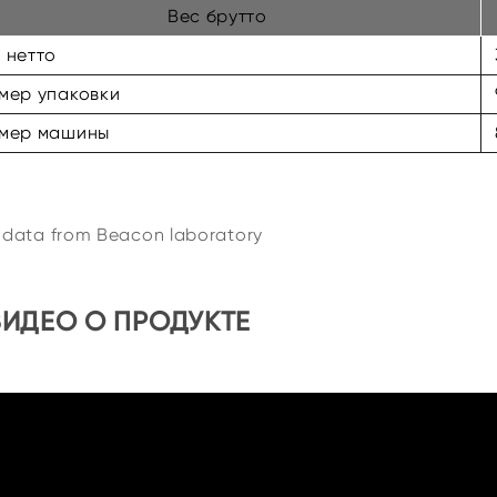
Вес брутто
 нетто
мер упаковки
змер машины
t data from Beacon laboratory
ВИДЕО О ПРОДУКТЕ