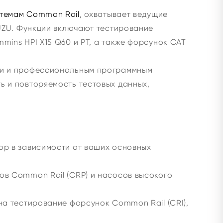
темам Common Rail
, охватывает ведущие
SUZU. Функции включают тестирование
ins HPI X15 Q60 и PT, а также форсунок CAT
ми и профессиональным программным
ь и повторяемость тестовых данных,
ор в зависимости от ваших основных
в Common Rail (CRP) и насосов высокого
а тестирование форсунок Common Rail (CRI),