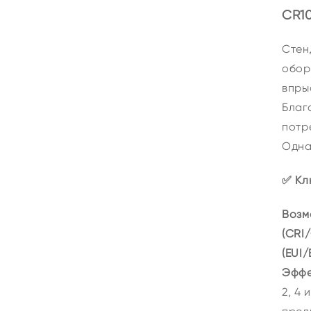
CR10
Стен
обор
впрыс
Благ
потр
Одна
✅ Кл
Возм
(CRI
(EUI/
Эффе
2, 4