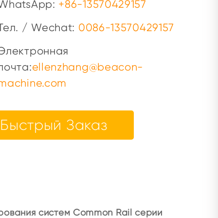
WhatsApp:
+86-13570429157
 впрыска дизельного топлива.
Тел. / Wechat:
0086-13570429157
Электронная
почта:
ellenzhang@beacon-
machine.com
Быстрый Заказ
ирования систем Common Rail серии