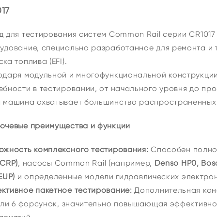
17
д для тестирования систем Common Rail серии CR1017
удование, специально разработанное для ремонта и 
ка топлива (EFI).
одаря модульной и многофункциональной конструкции
ебности в тестировании, от начального уровня до п
 машина охватывает большинство распространенных м
ючевые преимущества и функции
ожность комплексного тестирования:
Способен полно
/CRP)
, насосы Common Rail (например,
Denso HP0, Bos
EUP)
и определенные модели гидравлических электрон
ктивное пакетное тестирование:
Дополнительная кон
 или 6 форсунок, значительно повышающая эффективно