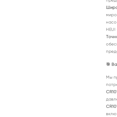
пред
Широ
миро
насо
HEUI 
Точн
обес
пред
🎯 В
Мы п
потр
CR10
давл
CR10
вклю