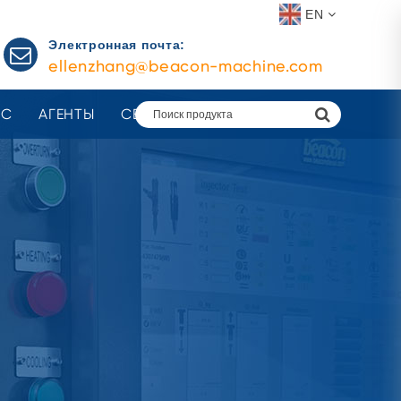
EN
Электронная почта:
ellenzhang@beacon-machine.com
АС
АГЕНТЫ
СВЯЗАТЬСЯ С НАМИ