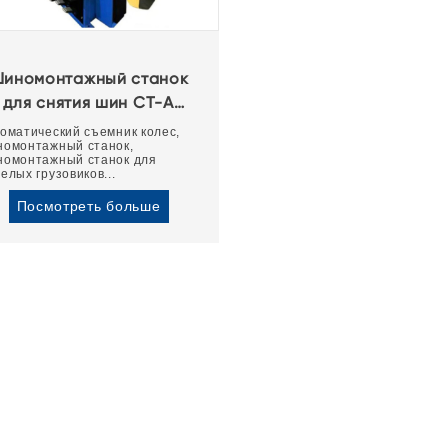
иномонтажный станок
для снятия шин CT-A
Автоматическое
оматический съемник колес,
номонтажный станок,
орудование для замены
номонтажный станок для
шин
елых грузовиков...
Посмотреть больше