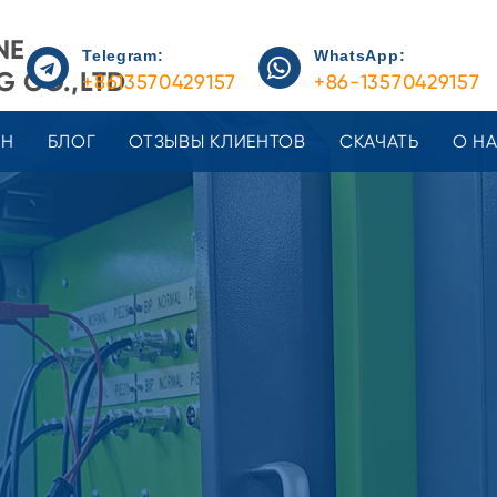
NE
Telegram:
WhatsApp:
 CO.,LTD
+8613570429157
+86-13570429157
ЕН
БЛОГ
ОТЗЫВЫ КЛИЕНТОВ
СКАЧАТЬ
О Н