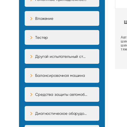
Вложение
Ш
Тестер
Авт
ши
об
ши
тяж
Другой испытательный стенд
Балансировочная машина
Средства защиты автомобиля
Диагностическое оборудование