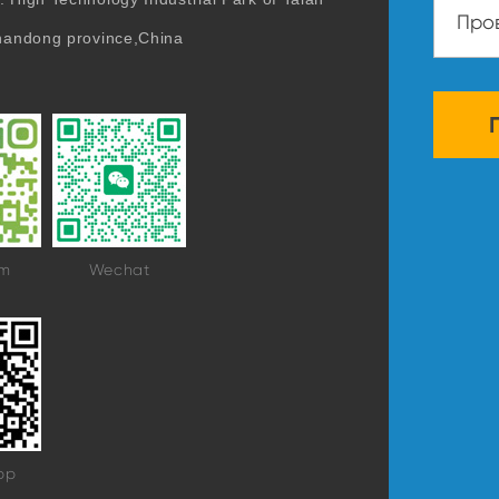
Shandong province,China
am
Wechat
pp