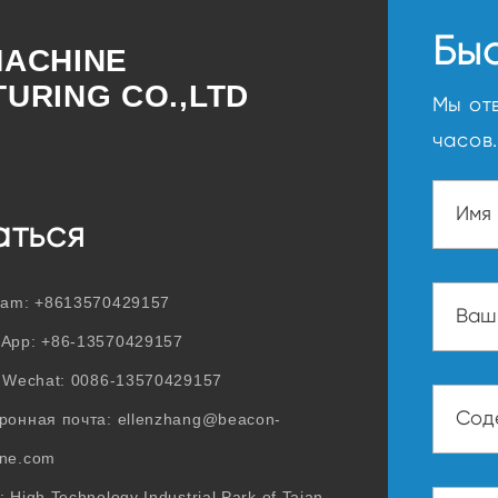
Бы
ACHINE
URING CO.,LTD
Мы от
часов.
аться
ram:
+8613570429157
sApp:
+86-13570429157
/ Wechat:
0086-13570429157
ронная почта:
ellenzhang@beacon-
ne.com
 High Technology Industrial Park of Taian