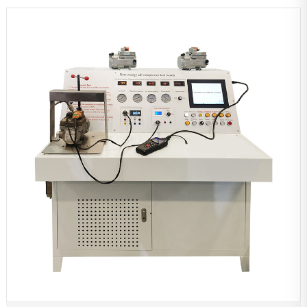
Стенд для испытания инжекторного насоса
Инструменты для обслуживания
Ремонтные принадлежности
Вложение
Тестер
Другой испытательный стенд
Балансировочная машина
Средства защиты автомобиля
Диагностическое оборудование
Расточной шлифовальный станок
Другие продукты