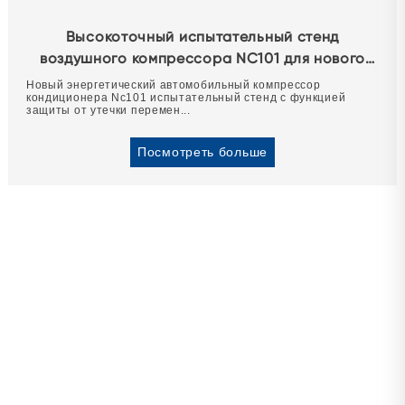
Высокоточный испытательный стенд
воздушного компрессора NC101 для нового
энергетического компрессора кондиционера
Новый энергетический автомобильный компрессор
кондиционера Nc101 испытательный стенд с функцией
автомобиля
защиты от утечки перемен...
Посмотреть больше