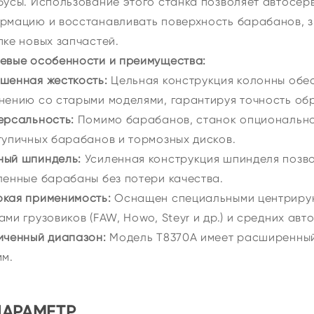
бусы. Использование этого станка позволяет автосе
рмацию и восстанавливать поверхность барабанов, з
пке новых запчастей.
евые особенности и преимущества:
шенная жесткость:
Цельная конструкция колонны обе
нению со старыми моделями, гарантируя точность об
ерсальность:
Помимо барабанов, станок опционально
тупичных барабанов и тормозных дисков.
ый шпиндель:
Усиленная конструкция шпинделя позво
ленные барабаны без потери качества.
кая применимость:
Оснащен специальными центрирую
ами грузовиков (FAW, Howo, Steyr и др.) и средних авт
иченный диапазон:
Модель T8370A имеет расширенный
мм.
ПАРАМЕТР