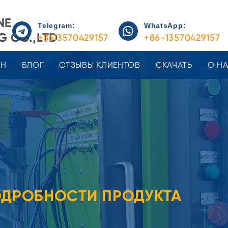
NE
Telegram:
WhatsApp:
 CO.,LTD
+8613570429157
+86-13570429157
ЕН
БЛОГ
ОТЗЫВЫ КЛИЕНТОВ
СКАЧАТЬ
О Н
ДРОБНОСТИ ПРОДУКТА