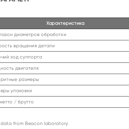
Характеристика
пазон диаметров обработки
рость вращения детали
очий ход суппорта
ность двигателя
аритные размеры
меры упаковки
нетто / брутто
t data from Beacon laboratory