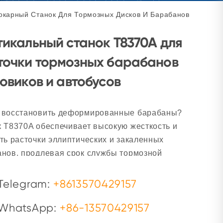
окарный Станок Для Тормозных Дисков И Барабанов
тикальный станок T8370A для
точки тормозных барабанов
овиков и автобусов
 восстановить деформированные барабаны?
 T8370A обеспечивает высокую жесткость и
ть расточки эллиптических и закаленных
нов, продлевая срок службы тормозной
ы грузовиков и автобусов.
Telegram:
+8613570429157
WhatsApp:
+86-13570429157