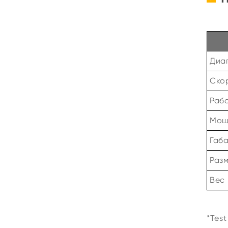
Диа
Ско
Раб
Мощ
Габ
Раз
Вес 
*Tes