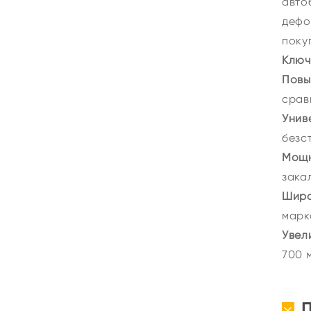
авто
дефо
поку
Ключ
Повы
срав
Унив
безс
Мощн
зака
Широ
марк
Увел
700 