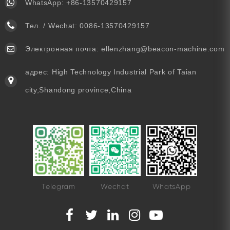
WhatsApp:
+86-13570429157
Тел. / Wechat:
0086-13570429157
Электронная почта:
ellenzhang@beacon-machine.com
адрес: High Technology Industrial Park of Taian
city,Shandong province,China
Telegram
Wechat
WhatsApp