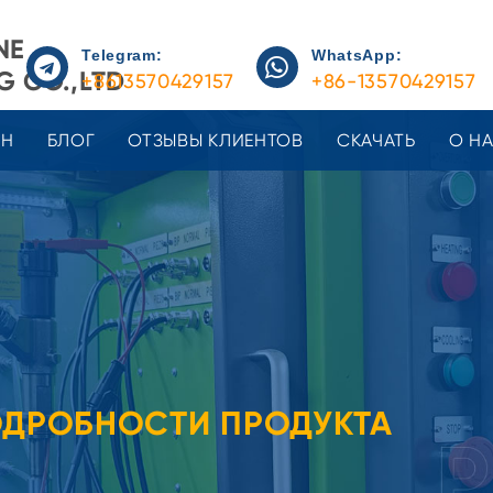
NE
Telegram:
WhatsApp:
 CO.,LTD
+8613570429157
+86-13570429157
ЕН
БЛОГ
ОТЗЫВЫ КЛИЕНТОВ
СКАЧАТЬ
О Н
ДРОБНОСТИ ПРОДУКТА