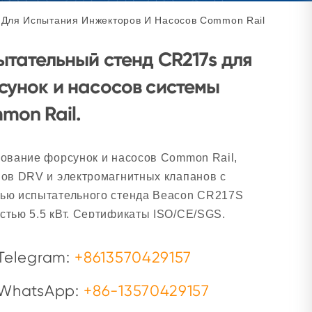
 Для Испытания Инжекторов И Насосов Common Rail
ытательный стенд CR217s для
сунок и насосов системы
mon Rail.
ование форсунок и насосов Common Rail,
ов DRV и электромагнитных клапанов с
ью испытательного стенда Beacon CR217S
тью 5,5 кВт. Сертификаты ISO/CE/SGS.
нительная возможность тестирования
нок CAT 320D/двух блоков одновременно.
Telegram:
+8613570429157
WhatsApp:
+86-13570429157