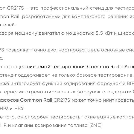
on CR217S — это профессиональный стенд для тестир
on Rail, разработанный для комплексного решения за
ателей.
одаря мощному двигателю мощностью 5,5 кВт и широк
7S позволяет точно диагностировать все основные сис
o.
д оснащен
системой тестирования Common Rail с баз
стенд поддерживает не только базовое тестирование
акже интегрирует функции кодирования форсунок и BIP
ктеристик отремонтированных форсунок стандартам 
насосов Common Rail
CR217S может точно имитировать
HP3 и HP4.
е того, он способен тестировать такие важные компо
HP и клапаны дозирования топлива (ZME).