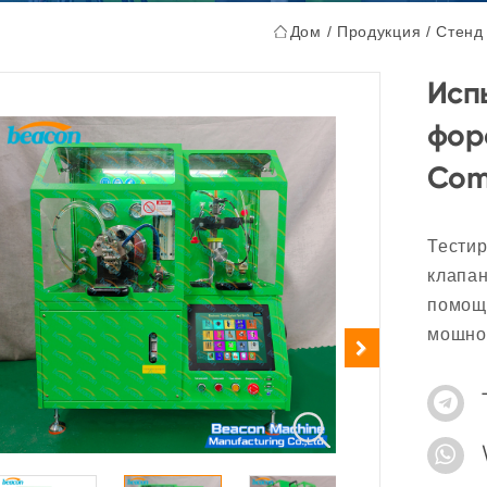
Дом
/
Продукция
/
Стенд
Исп
фор
Com
Тестир
клапан
помощ
мощнос
Допол
форсу