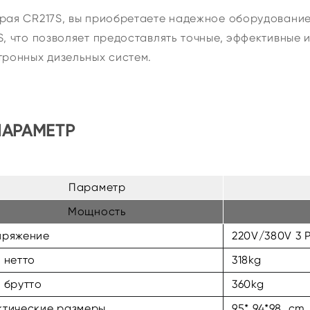
рая CR217S, вы приобретаете надежное оборудование
S, что позволяет предоставлять точные, эффективные 
тронных дизельных систем.
ПАРАМЕТР
Параметр
Мощность
пряжение
220V/380V 3 P
 нетто
318kg
 брутто
360kg
тические размеры
95* 94*98 cm