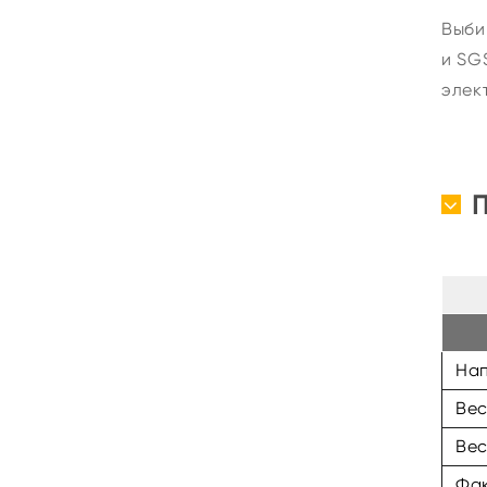
Выби
и SG
элек
На
Вес
Вес
Фак