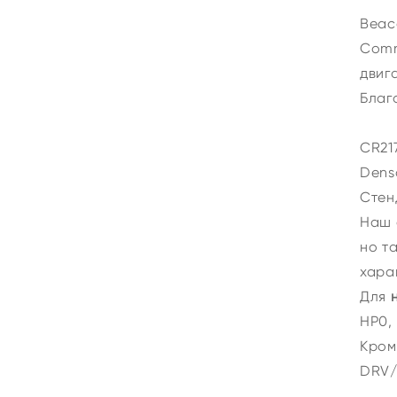
Beac
Comm
двиг
Благ
CR21
Dens
Стен
Наш 
но т
хара
Для
HP0, 
Кром
DRV/