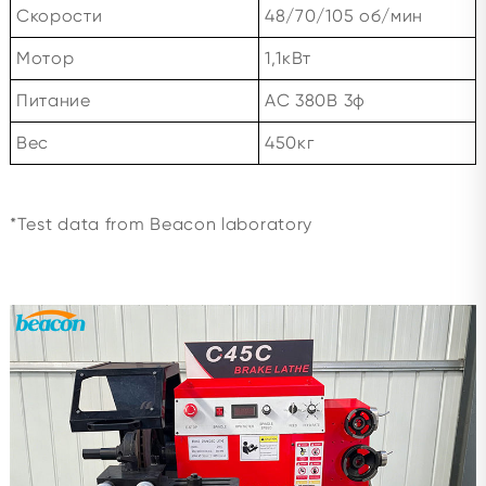
Скорости
48/70/105 об/мин
Мотор
1,1кВт
Питание
AC 380В 3ф
Вес
450кг
*Test data from Beacon laboratory