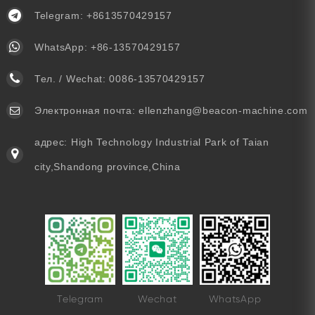
Telegram:
+8613570429157
WhatsApp:
+86-13570429157
Тел. / Wechat:
0086-13570429157
Электронная почта:
ellenzhang@beacon-machine.com
адрес: High Technology Industrial Park of Taian
city,Shandong province,China
Telegram
Wechat
WhatsApp