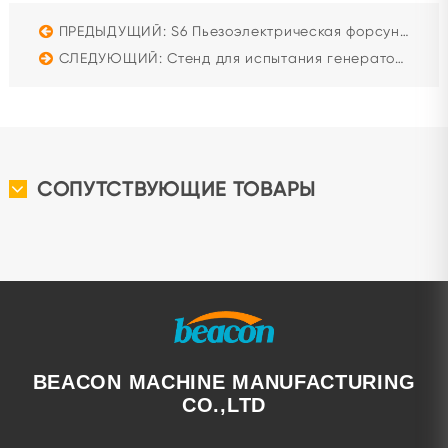
ПРЕДЫДУЩИЙ: S6 Пьезоэлектрическая форсунка для бензинового автомобиля с прямым впрыском топлива, чистящая машина высокого давления
СЛЕДУЮЩИЙ: Стенд для испытания генераторов и стартеров автомобильного генератора Beacon BCQZ-2D Машина для ремонта двигателей
СОПУТСТВУЮЩИЕ ТОВАРЫ
BEACON MACHINE MANUFACTURING
CO.,LTD