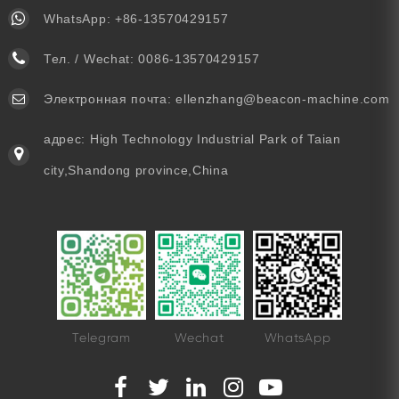
WhatsApp:
+86-13570429157
Тел. / Wechat:
0086-13570429157
Электронная почта:
ellenzhang@beacon-machine.com
адрес: High Technology Industrial Park of Taian
city,Shandong province,China
Telegram
Wechat
WhatsApp