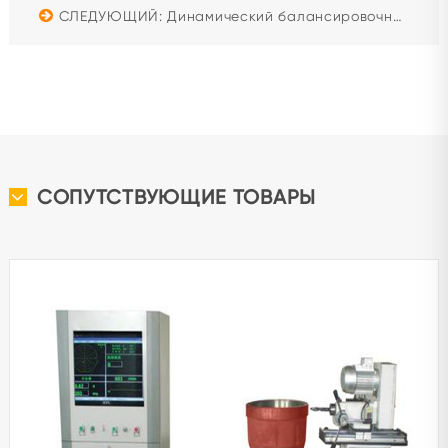
СЛЕДУЮЩИЙ: Динамический балансировочный станок YYQ-10A Используется для мини-турбо, вентиляторов, приводных валов и т. д.
СОПУТСТВУЮЩИЕ ТОВАРЫ