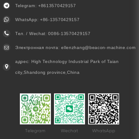
Telegram:
+8613570429157
WhatsApp:
+86-13570429157
Тел. / Wechat:
0086-13570429157
Электронная почта:
ellenzhang@beacon-machine.com
адрес: High Technology Industrial Park of Taian
city,Shandong province,China
Telegram
Wechat
WhatsApp