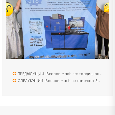
ПРЕДЫДУЩИЙ: Beacon Machine: традиционная культура как средство для обсуждения развития машиностроения
СЛЕДУЮЩИЙ: Beacon Machine отмечает 80 - летие парада