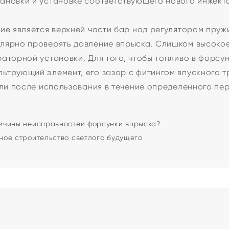
ановки и установке соответствующего нового инжект
.
ие является верхней части бар над регулятором пруж
лярно проверять давление впрыска. Слишком высокое
аторной установки. Для того, чтобы топливо в форсун
ьтрующий элемент, его зазор с фитингом впускного т
или после использования в течение определенного пе
ичины неисправностей форсунки впрыска?
ое строительство светлого будущего