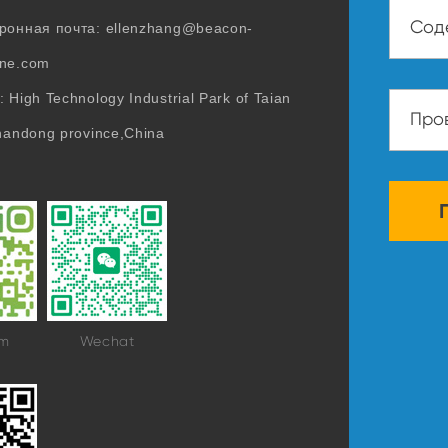
ронная почта:
ellenzhang@beacon-
ne.com
 High Technology Industrial Park of Taian
Shandong province,China
am
Wechat