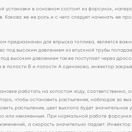
й установки в основном состоит из форсунок, наперс
 Какова же ее роль и с чего следует начинать ее пр
ном предназначен для впрыска топлива, является важ
иво под высоким давлением из впускной трубы попадае
 под высоким давлением также поступает через дросс
е в полости B и полости A одинаково, инжектор закрыв
ановке работать на холостом ходу, соответственно, 
тора, чтобы остановить распыление, наблюдая за вых
новить распыление, цвет выхлопа будет значительное
ло или неизменным. При нормальной работе форсунки
изменений, а скорость значительно падает. Инжектор