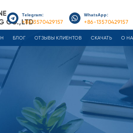
NE
Telegram:
WhatsApp:
 CO.,LTD
+8613570429157
+86-13570429157
ЕН
БЛОГ
ОТЗЫВЫ КЛИЕНТОВ
СКАЧАТЬ
О Н