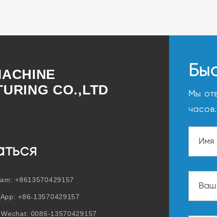
Бы
ACHINE
URING CO.,LTD
Мы от
часов.
аться
ram:
+8613570429157
sApp:
+86-13570429157
/ Wechat:
0086-13570429157